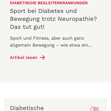
DIABETISCHE BEGLEITERKRANKUNGEN
Sport bei Diabetes und
Bewegung trotz Neuropathie?
Das tut gut!
Sport und Fitness, aber auch ganz
allgemein Bewegung – wie etwa ein
Spaziergang im Grünen – steigern die
Artikel lesen
Lebensqualität. Wer Sport macht und
schwitzt,…
Diabetische