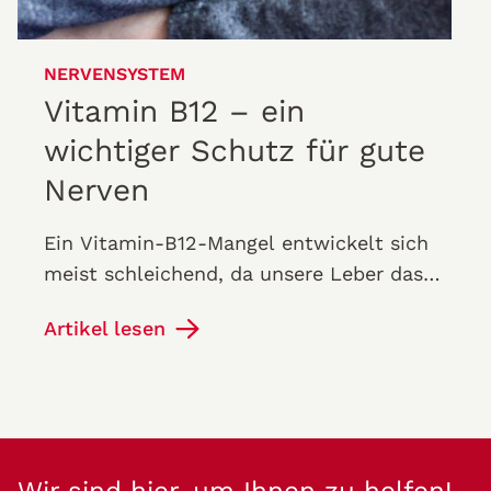
NERVENSYSTEM
Vitamin B12 – ein
wichtiger Schutz für gute
Nerven
Ein Vitamin-B12-Mangel entwickelt sich
meist schleichend, da unsere Leber das
Vitamin in größeren Mengen speichern
Artikel lesen
kann. Sind die Speicher erschöpft,…
Wir sind hier, um Ihnen zu helfen!