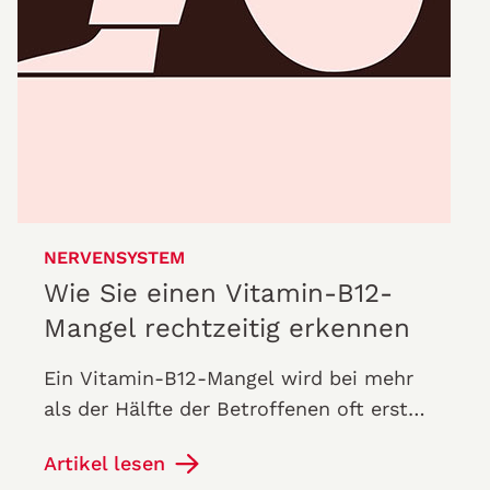
NERVENSYSTEM
Wie Sie einen Vitamin-B12-
Mangel rechtzeitig erkennen
Ein Vitamin-B12-Mangel wird bei mehr
als der Hälfte der Betroffenen oft erst
nach Jahren entdeckt. Das kann Folgen
Artikel lesen
haben: Wird das Nährstoff-Defizit…